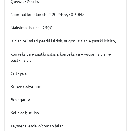
Quvvat - 2051w
Nominal kuchlanish - 220-240V/50-60Hz
Maksimal isitish - 250C
Isitish rejimlari-pastki isitish, yuqori isitish + pastki isitish,
konveksiya + pastki isitish, konveksiya + yuqori isitish +
pastki isitish
Gril - yo'q
Konvektsiya-bor
Boshqaruv
Kalitlar-burilish
Taymer-u erda, o'chirish bilan