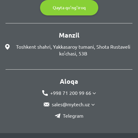
Qayta qo'ng'iroq
Manzil
Toshkent shahri, Yakkasaroy tumani, Shota Rustaveli
ko'chasi, 53B
Aloqa
+998 71 200 99 66
sales@mytech.uz
Telegram