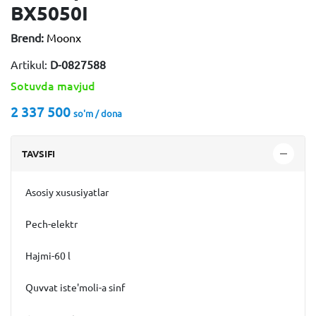
BX5050I
Brend:
Moonx
Artikul:
D-0827588
Sotuvda mavjud
2 337 500
so'm / dona
TAVSIFI
Asosiy xususiyatlar
Pech-elektr
Hajmi-60 l
Quvvat iste'moli-a sinf