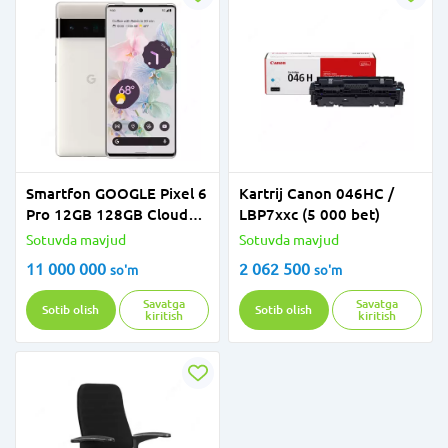
Smartfon GOOGLE Pixel 6
Kartrij Canon 046HC /
Pro 12GB 128GB Cloudy
LBP7xxc (5 000 bet)
White
Sotuvda mavjud
Sotuvda mavjud
11 000 000
2 062 500
so'm
so'm
Savatga
Savatga
Sotib olish
Sotib olish
kiritish
kiritish