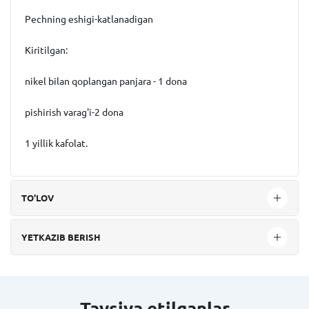
Pechning eshigi-katlanadigan
Kiritilgan:
nikel bilan qoplangan panjara - 1 dona
pishirish varag'i-2 dona
1 yillik kafolat.
TO'LOV
YETKAZIB BERISH
Tavsiya etilganlar