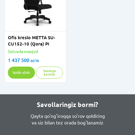
Ofis kreslo METTA SU-
CU152-10 (Qora) PI
Sotuvda mavjud
1 437 500
so'm
Savatga
Sotib olish
kiritish
Savollaringiz bormi?
Qayta qo'ng'iroqqa so'rov qoldiring
va siz bilan tez orada bog'lanamiz