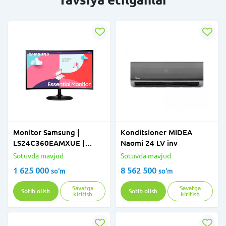
Monitor Samsung |
Konditsioner MIDEA
LS24C360EAMXUE |
Naomi 24 LV inv
Curved | 75Hz | 24"
Sotuvda mavjud
Sotuvda mavjud
1 625 000
8 562 500
so'm
so'm
Savatga
Savatga
Sotib olish
Sotib olish
kiritish
kiritish