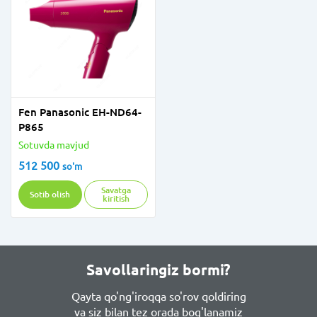
Fen Panasonic EH-ND64-
P865
Sotuvda mavjud
512 500
so'm
Savatga
Sotib olish
kiritish
Savollaringiz bormi?
Qayta qo'ng'iroqqa so'rov qoldiring
va siz bilan tez orada bog'lanamiz