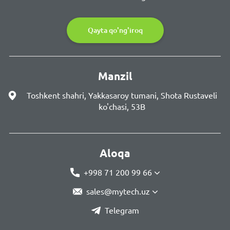
Qayta qo'ng'iroq
Manzil
Toshkent shahri, Yakkasaroy tumani, Shota Rustaveli
ko'chasi, 53B
Aloqa
+998 71 200 99 66
sales@mytech.uz
Telegram