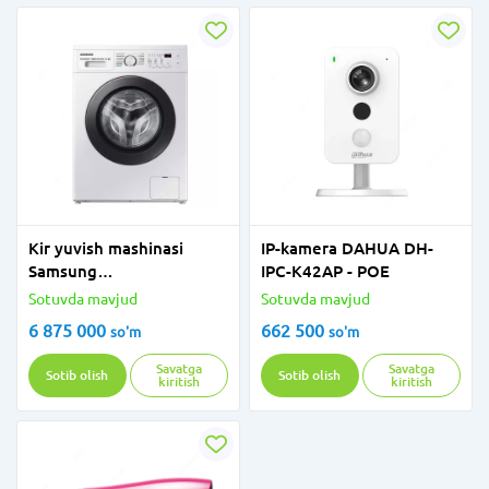
Kir yuvish mashinasi
IP-kamera DAHUA DH-
Samsung
IPC-K42АP - POE
WW70AG4S21VELD 7 kg
Sotuvda mavjud
Sotuvda mavjud
inv
6 875 000
662 500
so'm
so'm
Savatga
Savatga
Sotib olish
Sotib olish
kiritish
kiritish