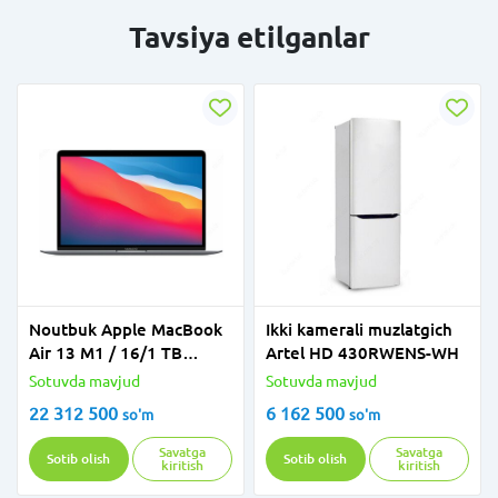
Tavsiya etilganlar
Noutbuk Apple MacBook
Ikki kamerali muzlatgich
Air 13 M1 / ​​16/1 TB
Artel HD 430RWENS-WH
(kulrang, kumush, oltin)
Sotuvda mavjud
Sotuvda mavjud
22 312 500
6 162 500
so'm
so'm
Savatga
Savatga
Sotib olish
Sotib olish
kiritish
kiritish