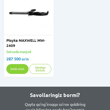
Ployka MAXWELL MW-
2409
Sotuvda mavjud
287 500
so'm
Savatga
Sotib olish
kiritish
Savollaringiz bormi?
Qayta qo'ng'iroqqa so'rov qoldiring
va siz bilan tez orada bog'lanamiz