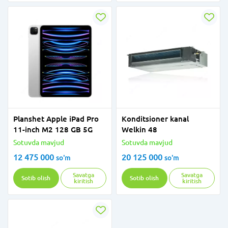
Planshet Apple iPad Pro
Konditsioner kanal
11-inch M2 128 GB 5G
Welkin 48
Sotuvda mavjud
Sotuvda mavjud
12 475 000
20 125 000
so'm
so'm
Savatga
Savatga
Sotib olish
Sotib olish
kiritish
kiritish