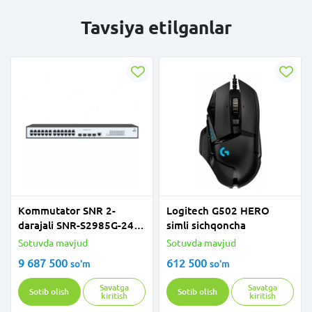
Tavsiya etilganlar
Kommutator SNR 2-
Logitech G502 HERO
darajali SNR-S2985G-24T-
simli sichqoncha
POE-E
Sotuvda mavjud
Sotuvda mavjud
9 687 500
612 500
so'm
so'm
Savatga
Savatga
Sotib olish
Sotib olish
kiritish
kiritish