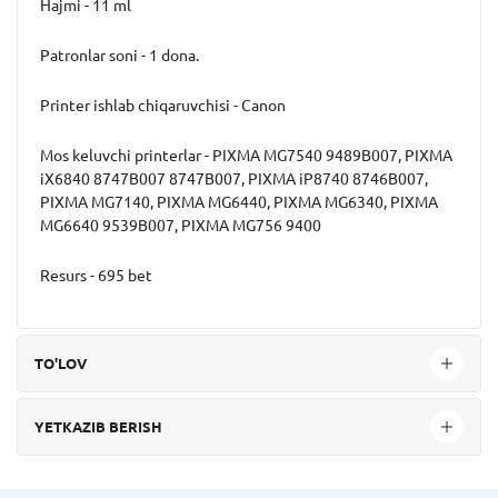
Hajmi - 11 ml
Patronlar soni - 1 dona.
Printer ishlab chiqaruvchisi - Canon
Mos keluvchi printerlar - PIXMA MG7540 9489B007, PIXMA
iX6840 8747B007 8747B007, PIXMA iP8740 8746B007,
PIXMA MG7140, PIXMA MG6440, PIXMA MG6340, PIXMA
MG6640 9539B007, PIXMA MG756 9400
Resurs - 695 bet
TO'LOV
YETKAZIB BERISH