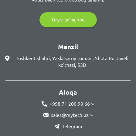
Qayta qo'ng'iroq
Manzil
Toshkent shahri, Yakkasaroy tumani, Shota Rustaveli
ko'chasi, 53B
Aloqa
+998 71 200 99 66
sales@mytech.uz
Telegram