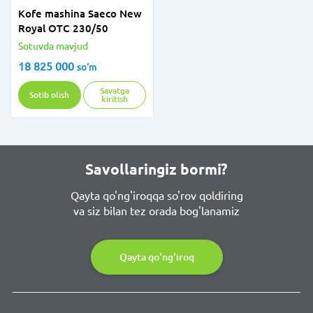
Kofe mashina Saeco New
Royal OTC 230/50
Sotuvda mavjud
18 825 000
so'm
Savatga
Sotib olish
kiritish
Savollaringiz bormi?
Qayta qo'ng'iroqqa so'rov qoldiring
va siz bilan tez orada bog'lanamiz
Qayta qo'ng'iroq