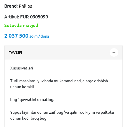
Brend:
Philips
Artikul:
FUR-0905099
Sotuvda mavjud
2 037 500
so'm / dona
TAVSIFI
Xususiyatlari
Turli matolarni yuvishda mukammal natijalarga erishish
uchun kerakli
bug ' quvvatini o'rnating.
Yupqa kiyimlar uchun zaif bug 'va qalinroq kiyim va paltolar
uchun kuchliroq bug'