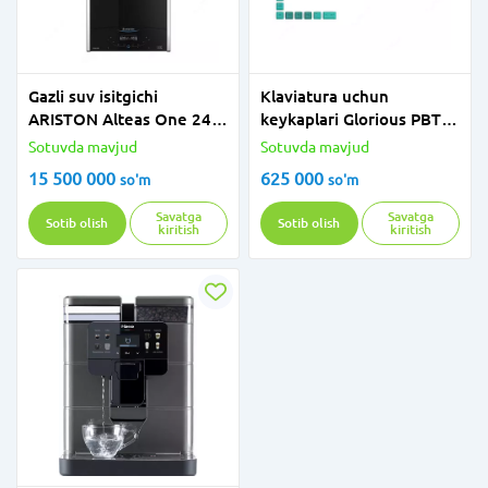
Gazli suv isitgichi
Klaviatura uchun
ARISTON Alteas One 24
keykaplari Glorious PBT
(metan + propan)
Rain Forest Keycap GLO-
Sotuvda mavjud
Sotuvda mavjud
KC-GPBT-RF
15 500 000
625 000
so'm
so'm
Savatga
Savatga
Sotib olish
Sotib olish
kiritish
kiritish