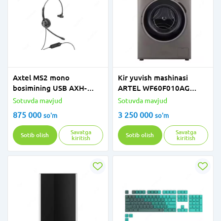
Axtel MS2 mono
Kir yuvish mashinasi
bosimining USB AXH-
ARTEL WF60F010AG
MS2M-ni o'rnating
jigarrang
Sotuvda mavjud
Sotuvda mavjud
875 000
3 250 000
so'm
so'm
Savatga
Savatga
Sotib olish
Sotib olish
kiritish
kiritish