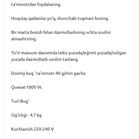
ta'minotidan foydalaning.
Noqulay qadamlar yo'q, shunchaki tugmani bosing.
Bir marta bosish bilan dazmollashning uchta usulini
almashtiring.
To'rt mavsum davomida tekis yuzada/eğimli yuzada/osilgan
yuzada dazmollash usulini tanlang.
Doimiy bug ' ta'minoti-40 g/min gacha
Quvvat-1800 Vt
Turi-Bug'
Og'irligi - 4.7 kg
Kuchlanish-220-240 V