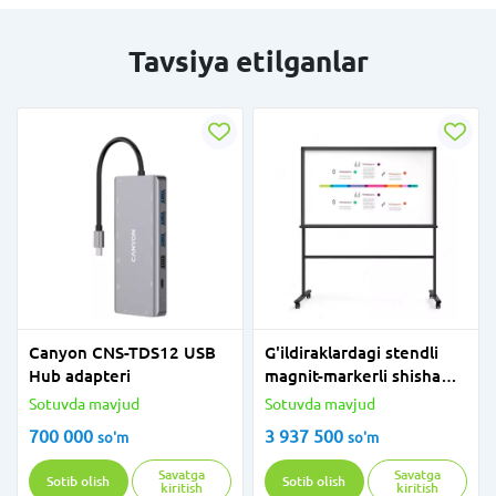
Tavsiya etilganlar
Canyon CNS-TDS12 USB
G'ildiraklardagi stendli
Hub adapteri
magnit-markerli shisha
taxta Deli 8740 100*150
Sotuvda mavjud
Sotuvda mavjud
700 000
3 937 500
so'm
so'm
Savatga
Savatga
Sotib olish
Sotib olish
kiritish
kiritish