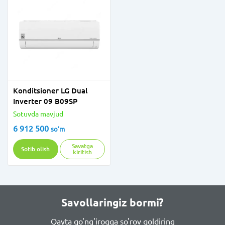
Konditsioner LG Dual
Inverter 09 B09SP
Sotuvda mavjud
6 912 500
so'm
Savatga
Sotib olish
kiritish
Savollaringiz bormi?
Qayta qo'ng'iroqqa so'rov qoldiring