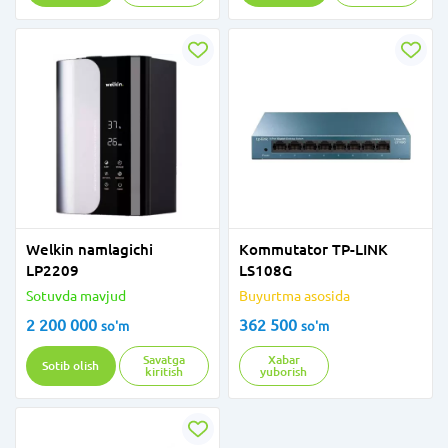
Welkin namlagichi
Kommutator TP-LINK
LP2209
LS108G
Sotuvda mavjud
Buyurtma asosida
2 200 000
362 500
so'm
so'm
Savatga
Xabar
Sotib olish
kiritish
yuborish