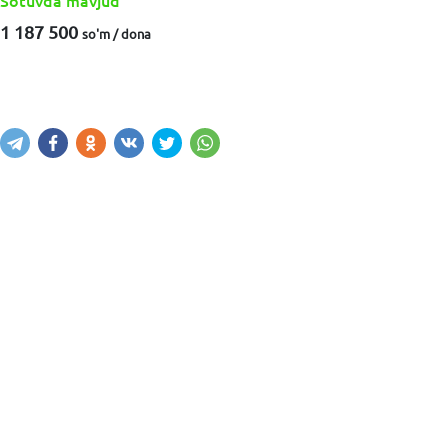
Sotuvda mavjud
1 187 500
so'm / dona
Sotib olish
Savatga kiritish
Xabar yuborish