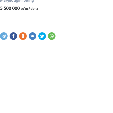
Mavjudligini biling
5 500 000
so'm / dona
Mavjudligini bilish
Xabar yuborish