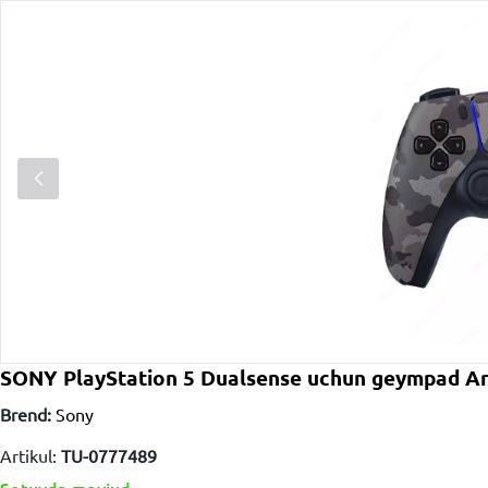
SONY PlayStation 5 Dualsense uchun geympad A
Brend:
Sony
Artikul:
TU-0777489