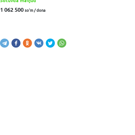
Sotuvda mavjud
1 062 500
so'm / dona
Sotib olish
Savatga kiritish
Xabar yuborish