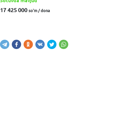
Sotuvda mavjud
17 425 000
so'm / dona
Sotib olish
Savatga kiritish
Xabar yuborish