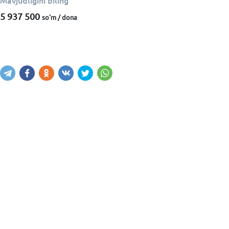
Mavjudligini biling
5 937 500
so'm / dona
Mavjudligini bilish
Xabar yuborish