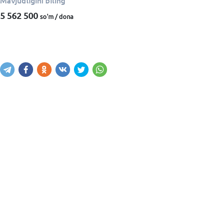
Mavjudligini biling
5 562 500
so'm / dona
Mavjudligini bilish
Xabar yuborish