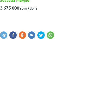
Sotuvda mavjud
3 675 000
so'm / dona
Sotib olish
Savatga kiritish
Xabar yuborish