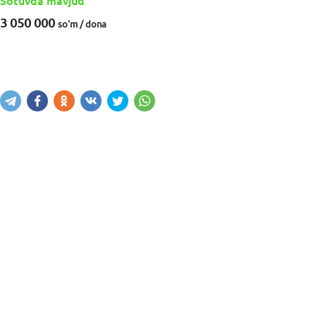
Sotuvda mavjud
3 050 000
so'm / dona
Sotib olish
Savatga kiritish
Xabar yuborish