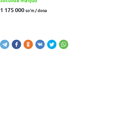
Sotuvda mavjud
1 175 000
so'm / dona
Sotib olish
Savatga kiritish
Xabar yuborish